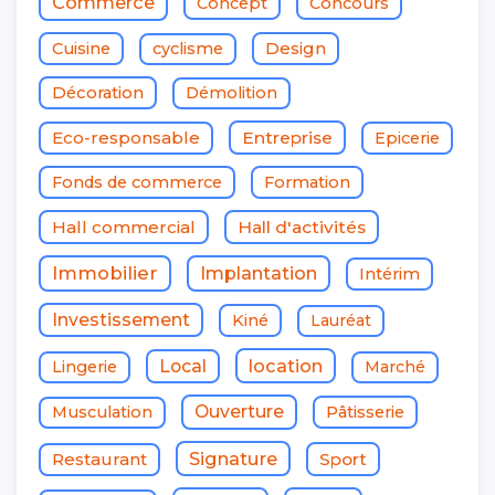
Commerce
Concept
Concours
Design
Cuisine
cyclisme
Décoration
Démolition
Eco-responsable
Entreprise
Epicerie
Fonds de commerce
Formation
Hall commercial
Hall d'activités
Immobilier
Implantation
Intérim
Investissement
Kiné
Lauréat
location
Local
Lingerie
Marché
Ouverture
Musculation
Pâtisserie
Signature
Restaurant
Sport