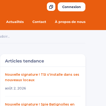
Connexion
Actualités
Contact
À propos de nous
oir...
Articles tendance
Nouvelle signature ! TSI s'installe dans ses
nouveaux locaux
août 2, 2026
Nouvelle signature ! Spie Batignolles en