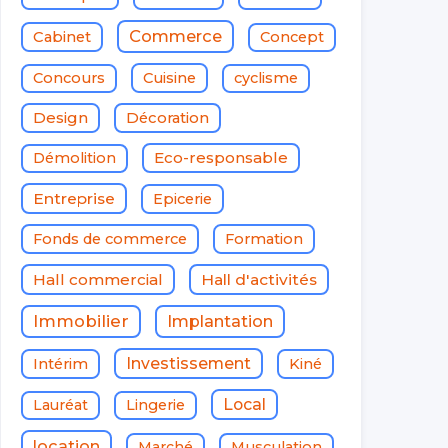
Commerce
Cabinet
Concept
Concours
Cuisine
cyclisme
Design
Décoration
Eco-responsable
Démolition
Entreprise
Epicerie
Fonds de commerce
Formation
Hall commercial
Hall d'activités
Immobilier
Implantation
Investissement
Intérim
Kiné
Local
Lauréat
Lingerie
location
Marché
Musculation