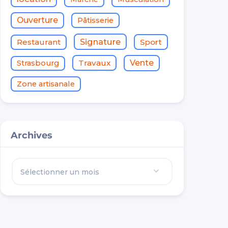
Ouverture
Pâtisserie
Signature
Restaurant
Sport
Travaux
Vente
Strasbourg
Zone artisanale
Archives