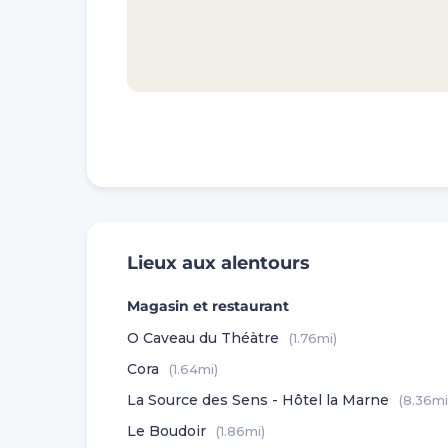
Lieux aux alentours
Magasin et restaurant
O Caveau du Théàtre
(1.76mi)
Cora
(1.64mi)
La Source des Sens - Hôtel la Marne
(8.36mi
Le Boudoir
(1.86mi)