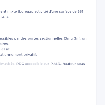
ent mixte (bureaux, activité) d’une surface de 361
n SUD.
essibles par des portes sectionnelles (3m x 3m), un
aires.
e 61 m²
tationnement privatifs
climatisés, RDC accessible aux P.M.R., hauteur sous