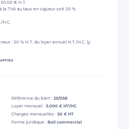
 50,00 € H.T.
 à la TVA au taux en vigueur soit 20 %
./H.C.
eur : 30 % H.T. du loyer annuel H.T./H.C. (y
guenau
Référence du bien :
25/058
Loyer mensuel :
3.000 €
HT/HC
Charges mensuelles :
50 €
HT
Forme juridique :
Bail commercial