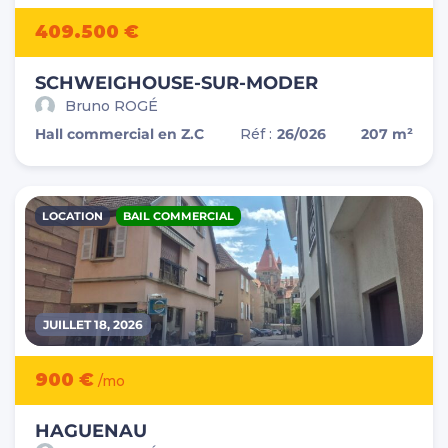
409.500 €
SCHWEIGHOUSE-SUR-MODER
Bruno ROGÉ
Hall commercial en Z.C
Réf :
26/026
207 m²
LOCATION
BAIL COMMERCIAL
JUILLET 18, 2026
900 €
/mo
HAGUENAU