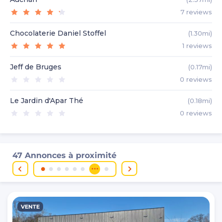
7
reviews
Chocolaterie Daniel Stoffel
(1.30mi)
1
reviews
Jeff de Bruges
(0.17mi)
0
reviews
Le Jardin d'Apar Thé
(0.18mi)
0
reviews
47 Annonces à proximité
VENTE